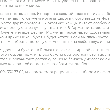
ным салоном. Вы можете быть уверены, что ваш заказ 
ринятым во всем мире.
раненных подарков. Их дарят на каждый праздник и даже бе
рмании являются «чемпионами Европы», обгоняя даже фран
часто дарят орхидеи – к экзотике немцы питают особую с
ифлеемскую звезду» - пуантсеттию. В Германии также сч
 в букете меньше десяти. Мужчины также часто удостаив
о и яркие микс - букеты будут кстати. Если вы планируете 
олит вам выбрать цветочную композицию на любой вкус и для
вия доставки букетов в Германию за счет широкой сети цве
аете посредникам, и на все букеты распространяется гаранти
тов и организуют доставку вашему близкому человеку ли
ко кликов – об остальном позаботится Interflora.
(800) 350-77-05, мы поможем определиться с выбором и офор
Лейпциг
Франкфу