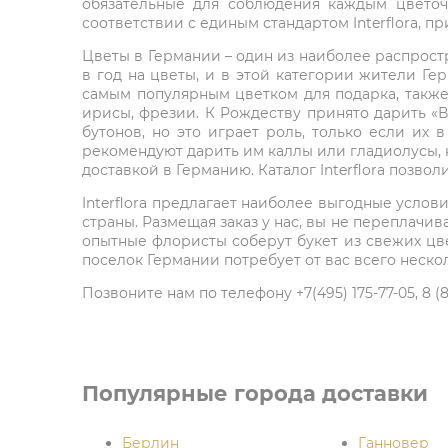
обязательные для соблюдения каждым цветоч
соответствии с единым стандартом Interflora, п
Цветы в Германии – один из наиболее распрост
в год на цветы, и в этой категории жители Ге
самым популярным цветком для подарка, также 
ирисы, фрезии. К Рождеству принято дарить «В
бутонов, но это играет роль, только если их
рекомендуют дарить им каллы или гладиолусы, н
доставкой в Германию. Каталог Interflora позв
Interflora предлагает наиболее выгодные усло
страны. Размещая заказ у нас, вы не переплачив
опытные флористы соберут букет из свежих цве
поселок Германии потребует от вас всего несколь
Позвоните нам по телефону +7(495) 175-77-05, 8 
Популярные города доставки
Берлин
Ганновер