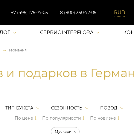
+7 (495) 175-77-05
8 (800) 350-77-05
АЛОГ
СЕРВИС INTERFLORA
КОН
Германия
в и подарков в Герма
ТИП БУКЕТА
СЕЗОННОСТЬ
ПОВОД
По цене
По популярности
По новизне
Мускари