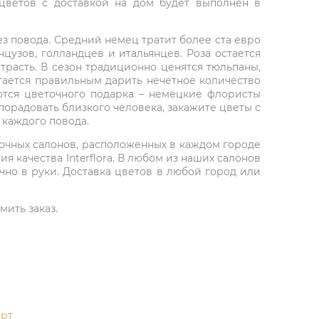
цветов с доставкой на дом будет выполнен в
з повода. Средний немец тратит более ста евро
цузов, голландцев и итальянцев. Роза остается
трасть. В сезон традиционно ценятся тюльпаны,
итается правильным дарить нечетное количество
аются цветочного подарка – немецкие флористы
порадовать близкого человека, закажите цветы с
 каждого повода.
точных салонов, расположенных в каждом городе
я качества Interflora. В любом из наших салонов
чно в руки. Доставка цветов в любой город или
мить заказ.
рт