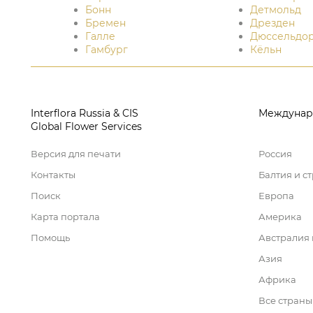
Бонн
Детмольд
Бремен
Дрезден
Галле
Дюссельдо
Гамбург
Кёльн
Interflora Russia & CIS
Междунар
Global Flower Services
Версия для печати
Россия
Контакты
Балтия и с
Поиск
Европа
Карта портала
Америка
Помощь
Австралия
Азия
Африка
Все страны