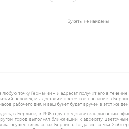
Букеты не найдены
 в любую точку Германии – и адресат получит его в течени
лизкий человек, мы доставим цветочное послание в Берлин 
асов рабочего дня, и ваш букет будет вручен в этот же ден
о здесь, в Берлине, в 1908 году представитель династии о
другой город выполнял ближайший к адресату цветочный м
авка осуществлялась из Берлина. Тогда же семья Хюбнер