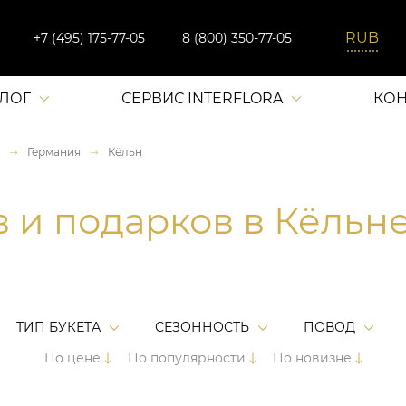
+7 (495) 175-77-05
8 (800) 350-77-05
АЛОГ
СЕРВИС INTERFLORA
КОН
Германия
Кёльн
в и подарков в Кёльн
ТИП БУКЕТА
СЕЗОННОСТЬ
ПОВОД
По цене
По популярности
По новизне