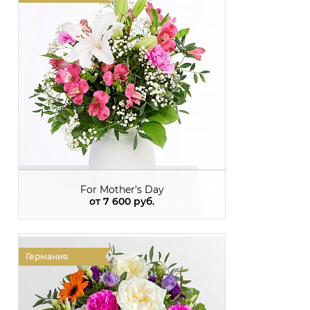
For Mother's Day
от
7 600 руб.
Германия
Г