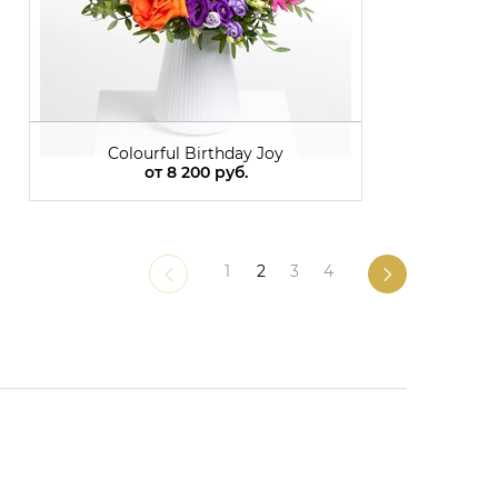
Colourful Birthday Joy
от
8 200 руб.
1
2
3
4