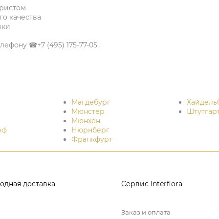
ористом
о качества
вки
ефону ☎+7 (495) 175-77-05.
Магдебург
Хайдель
Мюнстер
Штутгар
Мюнхен
рф
Нюрнберг
Франкфурт
одная доставка
Сервис Interflora
Заказ и оплата