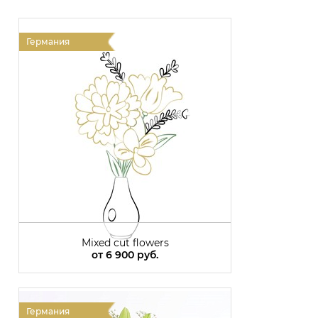
Германия
Г
Mixed cut flowers
от
6 900 руб.
Германия
Г