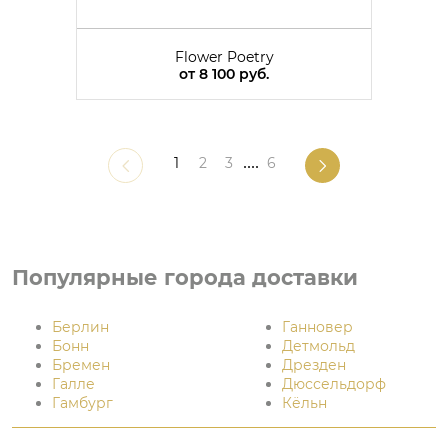
Flower Poetry
от
8 100 руб.
1
2
3
....
6
Популярные города доставки
Берлин
Ганновер
Бонн
Детмольд
Бремен
Дрезден
Галле
Дюссельдорф
Гамбург
Кёльн