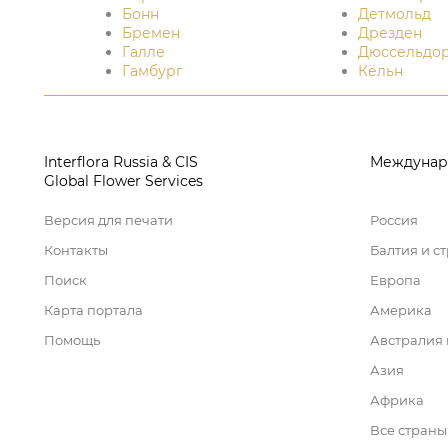
Бонн
Детмольд
Бремен
Дрезден
Галле
Дюссельдо
Гамбург
Кёльн
Interflora Russia & CIS
Междунар
Global Flower Services
Версия для печати
Россия
Контакты
Балтия и с
Поиск
Европа
Карта портала
Америка
Помощь
Австралия
Азия
Африка
Все страны