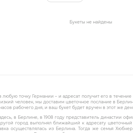
Букеты не найдены
 в любую точку Германии – и адресат получит его в течени
лизкий человек, мы доставим цветочное послание в Берлин 
асов рабочего дня, и ваш букет будет вручен в этот же ден
о здесь, в Берлине, в 1908 году представитель династии о
другой город выполнял ближайший к адресату цветочный м
авка осуществлялась из Берлина. Тогда же семья Хюбнер