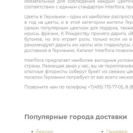
обязательные для соблюдения каждым цветоч
соответствии с единым стандартом Interflora, п
Цветы в Германии – один из наиболее распрост
в год на цветы, и в этой категории жители Ге
самым популярным цветком для подарка, также 
ирисы, фрезии. К Рождеству принято дарить «В
бутонов, но это играет роль, только если их
рекомендуют дарить им каллы или гладиолусы, н
доставкой в Германию. Каталог Interflora позв
Interflora предлагает наиболее выгодные усло
страны. Размещая заказ у нас, вы не переплачив
опытные флористы соберут букет из свежих цве
поселок Германии потребует от вас всего несколь
Позвоните нам по телефону +7(495) 175-77-05, 8 
Популярные города доставки
Берлин
Ганновер