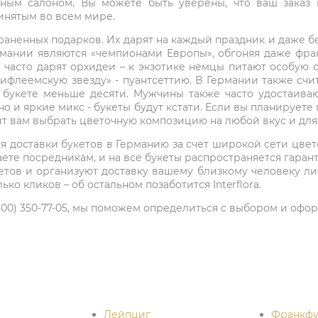
ным салоном. Вы можете быть уверены, что ваш заказ 
ринятым во всем мире.
раненных подарков. Их дарят на каждый праздник и даже бе
рмании являются «чемпионами Европы», обгоняя даже фран
часто дарят орхидеи – к экзотике немцы питают особую с
ифлеемскую звезду» - пуантсеттию. В Германии также сч
 в букете меньше десяти. Мужчины также часто удостаив
о и яркие микс - букеты будут кстати. Если вы планируете 
олит вам выбрать цветочную композицию на любой вкус и для
вия доставки букетов в Германию за счет широкой сети цве
аете посредникам, и на все букеты распространяется гаранти
тов и организуют доставку вашему близкому человеку ли
ко кликов – об остальном позаботится Interflora.
(800) 350-77-05, мы поможем определиться с выбором и офор
Лейпциг
Франкфу