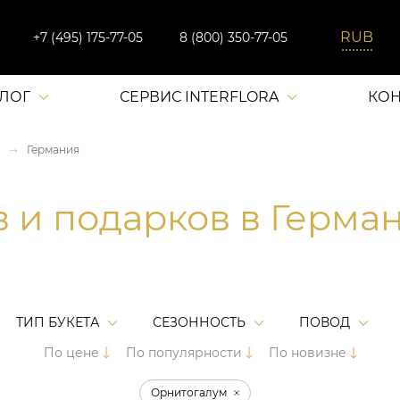
+7 (495) 175-77-05
8 (800) 350-77-05
АЛОГ
СЕРВИС INTERFLORA
КОН
Германия
в и подарков в Герма
ТИП БУКЕТА
СЕЗОННОСТЬ
ПОВОД
По цене
По популярности
По новизне
Орнитогалум