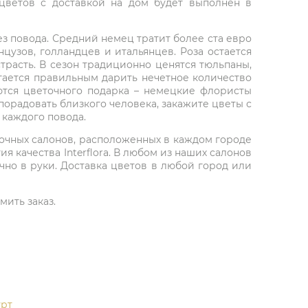
цветов с доставкой на дом будет выполнен в
з повода. Средний немец тратит более ста евро
цузов, голландцев и итальянцев. Роза остается
трасть. В сезон традиционно ценятся тюльпаны,
итается правильным дарить нечетное количество
аются цветочного подарка – немецкие флористы
порадовать близкого человека, закажите цветы с
 каждого повода.
точных салонов, расположенных в каждом городе
я качества Interflora. В любом из наших салонов
чно в руки. Доставка цветов в любой город или
мить заказ.
рт