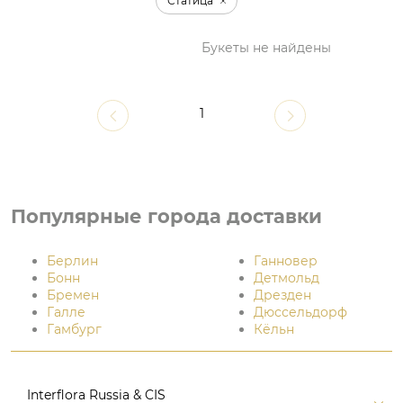
Статица
Букеты не найдены
1
Популярные города доставки
Берлин
Ганновер
Бонн
Детмольд
Бремен
Дрезден
Галле
Дюссельдорф
Гамбург
Кёльн
Interflora Russia & CIS