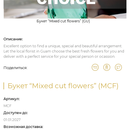
Букет “Mixed cut flowers” (GU)
Описание:
Excellent option to find a unique, special and beautiful arrangement.
Let the local florist in Guam choose the best fresh flowers for you and
deliver with a perfect service for your special person or ocassion.
Поделиться:
Букет “Mixed cut flowers” (MCF)
Артикул:
MCF
Доступен до:
01.01.2027
Возможная доставка: