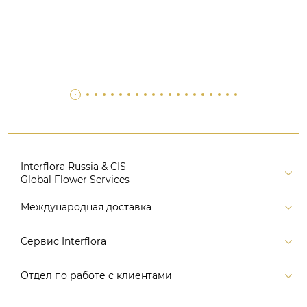
Interflora Russia & CIS
Global Flower Services
Версия для печати
Международная доставка
Контакты
Россия
Сервис Interflora
Поиск
Балтия и страны СНГ
Карта портала
Заказ и оплата
Отдел по работе с клиентами
Европа
Помощь
Доставка
Америка