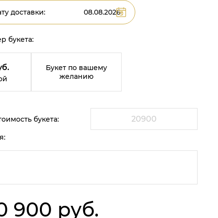
ту доставки:
р букета:
уб.
Букет по вашему
желанию
ой
оимость букета:
я:
0 900 руб.