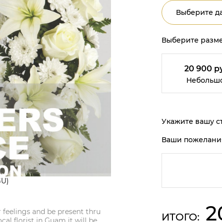
Выберите да
Выберите разме
20 900 р
Небольш
Укажите вашу ст
Ваши пожелани
GU)
2
r feelings and be present thru
ИТОГО:
cal florist in Guam it will be