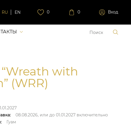
0
0
Вход
RU
EN
ТАКТЫ
 “Wreath with
n” (WRR)
1.01.2027
авка:
08.08.2026,
или до
01.01.2027
включительно
:
Гуам