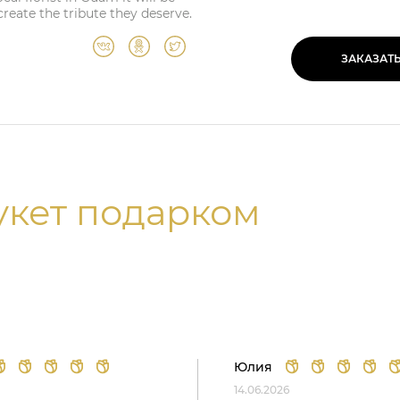
create the tribute they deserve.
ЗАКАЗАТ
укет подарком
Юлия
14.06.2026