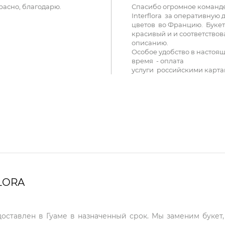
расно, благодарю.
Спасибо огромное команд
Interflora за оперативную 
цветов во Францию. Букет
красивый и и соответствов
описанию.
Особое удобство в настоя
время - оплата
услуги российскими карта
LORA
доставлен в Гуаме в назначенный срок. Мы заменим букет