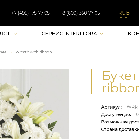
+7 (495) 175-77-05
8 (800) 350-77-05
АЛОГ
СЕРВИС INTERFLORA
КОН
уам
Wreath with ribbon
Букет
ribbo
Артикул:
WRR
Доступен до:
0
Возможная дост
Страна доставки