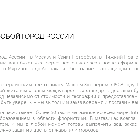
ЛЮБОЙ ГОРОД РОССИИ
город России – в Москву и Санкт-Петербург, в Нижний Нов
чим ваш букет уже через несколько часов после оформ
 от Мурманска до Астрахани. Расстояние – это еще один по
на берлинским цветочником Максом Хюбнером в 1908 году. В 
ей жителям страны международные стандарты доставки бук
од независимо от стоимости и географии и предоставляем
е быть уверены – мы выполним заказ вовремя и доставим в
ra насчитывает более 50 тысяч магазинов во всем мире. Inte
бразованием в области флористики. В магазинах всегда
нтем, и мы в любой момент готовы выполнить ваш заказ
режно защитив цветы от жары или морозов.