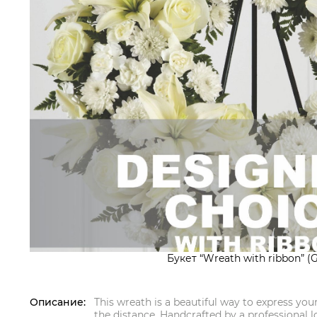
Букет “Wreath with ribbon” (
Описание:
This wreath is a beautiful way to express you
the distance. Handcrafted by a professional lo