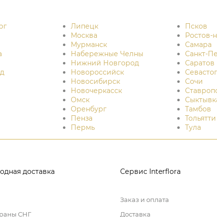
рг
Липецк
Псков
Москва
Ростов-
Мурманск
Самара
а
Набережные Челны
Санкт-П
Нижний Новгород
Саратов
д
Новороссийск
Севасто
Новосибирск
Сочи
Новочеркасск
Ставроп
Омск
Сыктывк
Оренбург
Тамбов
Пенза
Тольятти
Пермь
Тула
одная доставка
Сервис Interflora
Заказ и оплата
траны СНГ
Доставка