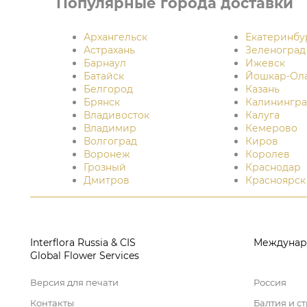
Популярные города доставки
Архангельск
Екатеринбу
Астрахань
Зеленоград
Барнаул
Ижевск
Батайск
Йошкар-Ол
Белгород
Казань
Брянск
Калинингра
Владивосток
Калуга
Владимир
Кемерово
Волгоград
Киров
Воронеж
Королев
Грозный
Краснодар
Дмитров
Красноярск
Interflora Russia & CIS
Междунар
Global Flower Services
Версия для печати
Россия
Контакты
Балтия и с