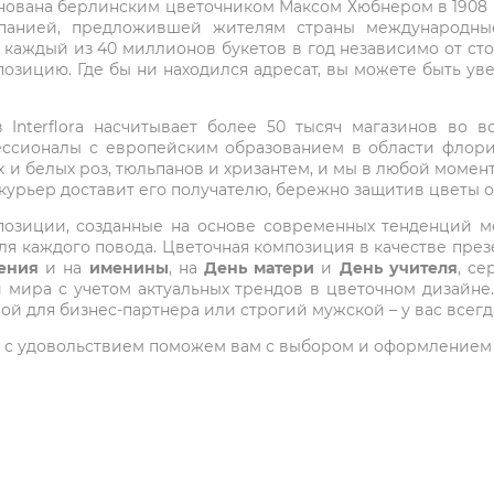
снована берлинским цветочником Максом Хюбнером в 1908 го
мпанией, предложившей жителям страны международные
 каждый из 40 миллионов букетов в год независимо от с
озицию. Где бы ни находился адресат, вы можете быть у
Interflora насчитывает более 50 тысяч магазинов во вс
ессионалы с европейским образованием в области флори
 и белых роз, тюльпанов и хризантем, и мы в любой момен
 курьер доставит его получателю, бережно защитив цветы 
композиции, созданные на основе современных тенденций
я каждого повода. Цветочная композиция в качестве през
ения
и на
именины
, на
День матери
и
День учителя
, с
ира с учетом актуальных трендов в цветочном дизайне.
ой для бизнес-партнера или строгий мужской – у вас всег
 мы с удовольствием поможем вам с выбором и оформлением 