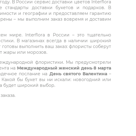
ду. В России сервис доставки цветов Interflora
 стандарты доставки букетов и подарков. В
тоимости и географии и предоставляем гарантию
верены – мы выполним заказ вовремя и доставим
ем мире. Interflora в России – это тщательно
стики. В магазинах всегда в наличии широкий
т готовы выполнить ваш заказ: флористы соберут
от жары или морозов.
 международной флористики. Мы предусмотрели
ента на
Международный женский день 8 марта
ердечное послание на
День святого Валентина
–
 Какой бы букет вы ни искали: новогодний или
да будет широкий выбор.
заказа.