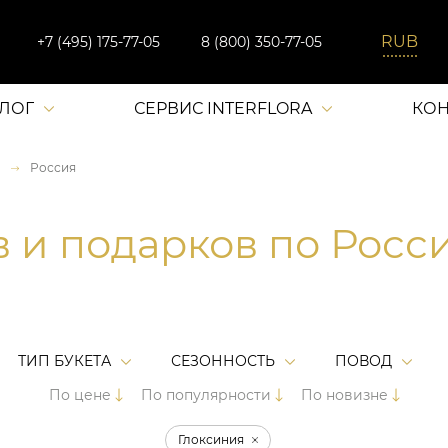
+7 (495) 175-77-05
8 (800) 350-77-05
АЛОГ
СЕРВИС INTERFLORA
КОН
Россия
в и подарков по Росс
ТИП БУКЕТА
СЕЗОННОСТЬ
ПОВОД
По цене
По популярности
По новизне
Глоксиния