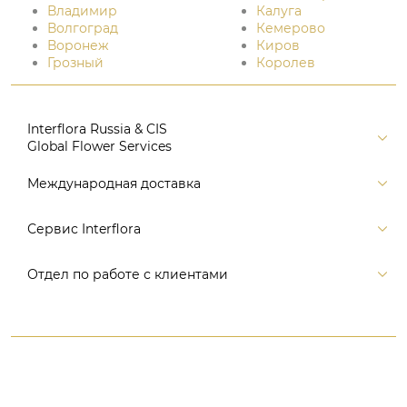
Владимир
Калуга
Волгоград
Кемерово
Воронеж
Киров
Грозный
Королев
Interflora Russia & CIS
Global Flower Services
Версия для печати
Международная доставка
Контакты
Россия
Сервис Interflora
Поиск
Балтия и страны СНГ
Карта портала
Заказ и оплата
Отдел по работе с клиентами
Европа
Помощь
Доставка
Америка
Связаться с нами, заказать звонок
Цветы и подарки
Австралия и Океания
+7 (495) 175-77-05
Время доставки
Азия
8 (800) 350-77-05
Гарантия
Африка
WhatsApp +7 (495) 175-77-05