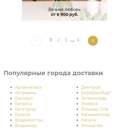
Вечная любовь
от
6 900 руб.
1
2
3
....
6
Популярные города доставки
Архангельск
Дмитров
Астрахань
Екатеринбург
Барнаул
Зеленоград
Батайск
Ижевск
Белгород
Йошкар-Ола
Брянск
Калининград
Владивосток
Калуга
Владимир
Кемерово