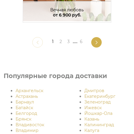
Вечная любовь
от
6 900 руб.
1
2
3
....
6
Популярные города доставки
Архангельск
Дмитров
Астрахань
Екатеринбург
Барнаул
Зеленоград
Батайск
Ижевск
Белгород
Йошкар-Ола
Брянск
Казань
Владивосток
Калининград
Владимир
Калуга