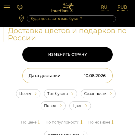
Вопросы-ответы
Сб 10:00 ‐ 14:00
Выходные и праздничные дни
Доставка цветов и подарков по
России
ИЗМЕНИТЬ СТРАНУ
Дата доставки
Цветы
Тип букета
Сезонность
Повод
Цвет
По цене
По популярности
По новизне