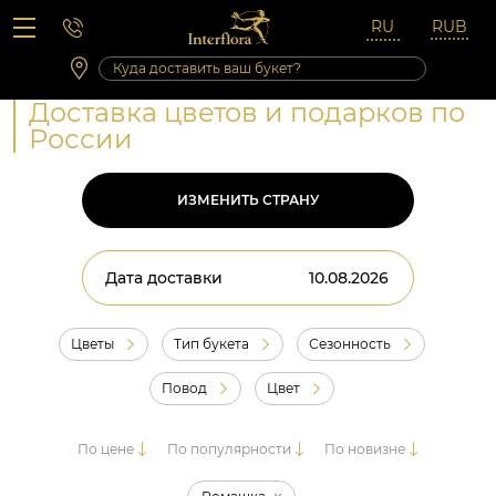
Вопросы-ответы
Сб 10:00 ‐ 14:00
Выходные и праздничные дни
Доставка цветов и подарков по
России
ИЗМЕНИТЬ СТРАНУ
Дата доставки
Цветы
Тип букета
Сезонность
Повод
Цвет
По цене
По популярности
По новизне