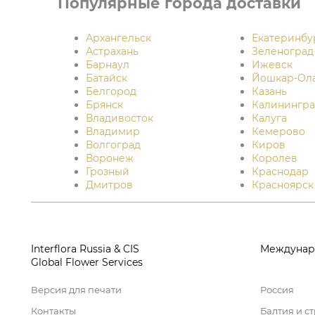
Популярные города доставки
Архангельск
Екатеринбу
Астрахань
Зеленоград
Барнаул
Ижевск
Батайск
Йошкар-Ол
Белгород
Казань
Брянск
Калинингра
Владивосток
Калуга
Владимир
Кемерово
Волгоград
Киров
Воронеж
Королев
Грозный
Краснодар
Дмитров
Красноярск
Interflora Russia & CIS
Междунар
Global Flower Services
Версия для печати
Россия
Контакты
Балтия и с