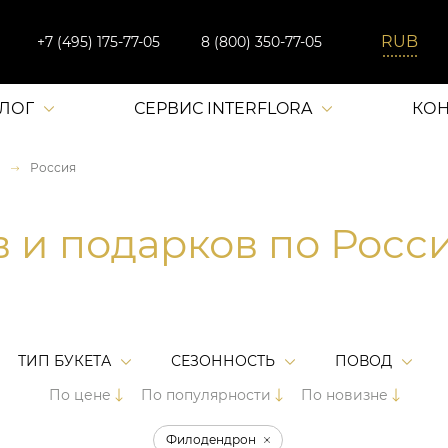
+7 (495) 175-77-05
8 (800) 350-77-05
АЛОГ
СЕРВИС INTERFLORA
КОН
Россия
в и подарков по Росс
ТИП БУКЕТА
СЕЗОННОСТЬ
ПОВОД
По цене
По популярности
По новизне
Филодендрон