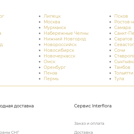
рг
Липецк
Псков
Москва
Ростов-
Мурманск
Самара
а
Набережные Челны
Санкт-П
Нижний Новгород
Саратов
д
Новороссийск
Севасто
Новосибирск
Сочи
Новочеркасск
Ставроп
Омск
Сыктывк
Оренбург
Тамбов
Пенза
Тольятти
Пермь
Тула
одная доставка
Сервис Interflora
Заказ и оплата
траны СНГ
Доставка