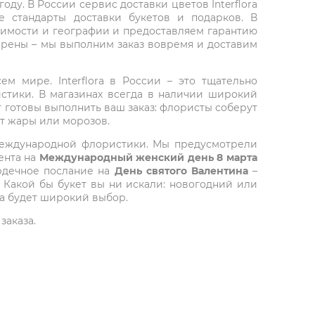
ду. В России сервис доставки цветов Interflora
 стандарты доставки букетов и подарков. В
тоимости и географии и предоставляем гарантию
верены – мы выполним заказ вовремя и доставим
ем мире. Interflora в России – это тщательно
стики. В магазинах всегда в наличии широкий
т готовы выполнить ваш заказ: флористы соберут
от жары или морозов.
 международной флористики. Мы предусмотрели
ента на
Международный женский день 8 марта
ердечное послание на
День святого Валентина
–
 Какой бы букет вы ни искали: новогодний или
да будет широкий выбор.
заказа.