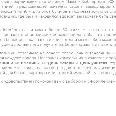
снована берлинским цветочником Максом Хюбнером в 1908 го
мпанией, предложившей жителям страны международные
 каждый из 40 миллионов букетов в год независимо от с
озицию. Где бы ни находился адресат, вы можете быть у
Interflora насчитывает более 50 тысяч магазинов во вс
ессионалы с европейским образованием в области флори
 и белых роз, тюльпанов и хризантем, и мы в любой момен
 курьер доставит его получателю, бережно защитив цветы 
композиции, созданные на основе современных тенденций
я каждого повода. Цветочная композиция в качестве през
ения
и на
именины
, на
День матери
и
День учителя
, с
ира с учетом актуальных трендов в цветочном дизайне.
ой для бизнес-партнера или строгий мужской – у вас всег
 мы с удовольствием поможем вам с выбором и оформлением 