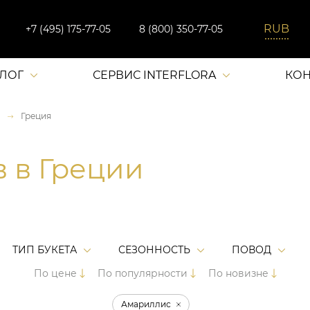
+7 (495) 175-77-05
8 (800) 350-77-05
АЛОГ
СЕРВИС INTERFLORA
КОН
Греция
в в Греции
ТИП БУКЕТА
СЕЗОННОСТЬ
ПОВОД
По цене
По популярности
По новизне
Амариллис