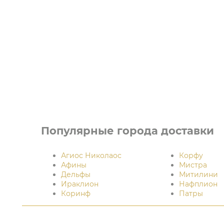
Популярные города доставки
Агиос Николаос
Корфу
Афины
Мистра
Дельфы
Митилини
Ираклион
Нафплион
Коринф
Патры