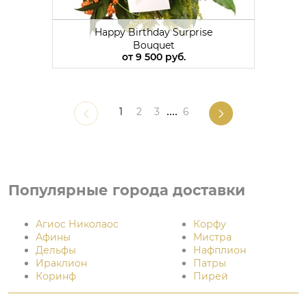
Happy Birthday Surprise
Bouquet
от
9 500 руб.
1
2
3
....
6
Популярные города доставки
Агиос Николаос
Корфу
Афины
Мистра
Дельфы
Нафплион
Ираклион
Патры
Коринф
Пирей