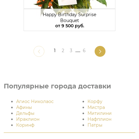
Happy Birthday Surprise
Bouquet
от
9 500 руб.
1
2
3
....
6
Популярные города доставки
Агиос Николаос
Корфу
Афины
Мистра
Дельфы
Митилини
Ираклион
Нафплион
Коринф
Патры