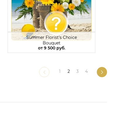
Summer Florist's Choice
Bouquet
от
9 500 руб.
1
2
3
4