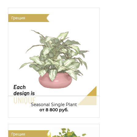
Греция
Г
Seasonal Single Plant
от
8 800 руб.
Греция
Г