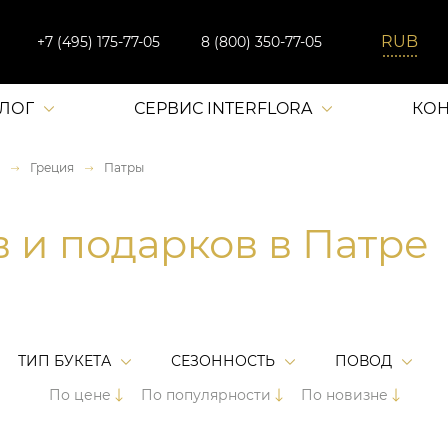
+7 (495) 175-77-05
8 (800) 350-77-05
АЛОГ
СЕРВИС INTERFLORA
КОН
Греция
Патры
в и подарков в Патре
ТИП БУКЕТА
СЕЗОННОСТЬ
ПОВОД
По цене
По популярности
По новизне