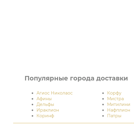
Популярные города доставки
Агиос Николаос
Корфу
Афины
Мистра
Дельфы
Митилини
Ираклион
Нафплион
Коринф
Патры