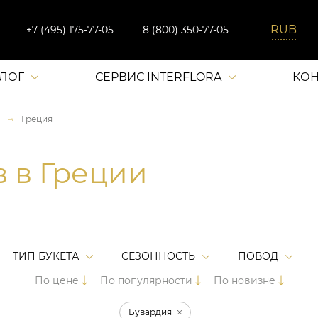
+7 (495) 175-77-05
8 (800) 350-77-05
АЛОГ
СЕРВИС INTERFLORA
КОН
Греция
в в Греции
ТИП БУКЕТА
СЕЗОННОСТЬ
ПОВОД
По цене
По популярности
По новизне
Бувардия