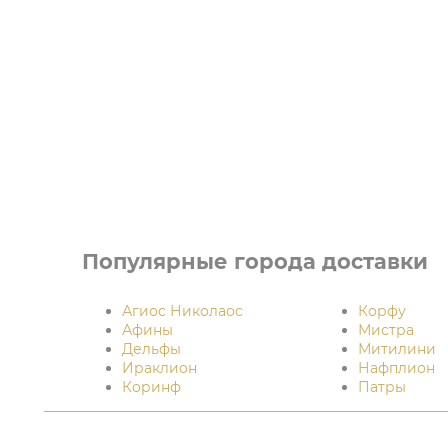
Популярные города доставки
Агиос Николаос
Корфу
Афины
Мистра
Дельфы
Митилини
Ираклион
Нафплион
Коринф
Патры