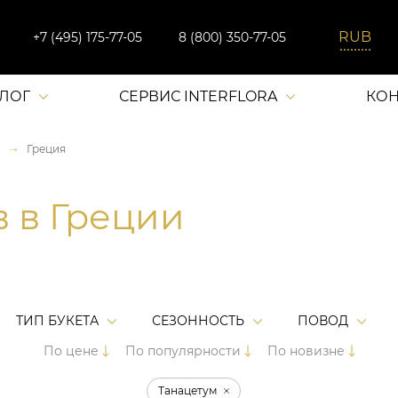
+7 (495) 175-77-05
8 (800) 350-77-05
АЛОГ
СЕРВИС INTERFLORA
КОН
Греция
в в Греции
ТИП БУКЕТА
СЕЗОННОСТЬ
ПОВОД
По цене
По популярности
По новизне
Танацетум