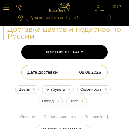
Вопросы-ответы
Сб 10:00 ‐ 14:00
Выходные и праздничные дни
Доставка цветов и подарков по
России
ИЗМЕНИТЬ СТРАНУ
Дата доставки
Цветы
Тип букета
Сезонность
Повод
Цвет
По цене
По популярности
По новизне