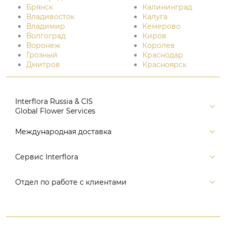
Брянск
Калининград
Владивосток
Калуга
Владимир
Кемерово
Волгоград
Киров
Воронеж
Королев
Грозный
Краснодар
Дмитров
Красноярск
Interflora Russia & CIS
Global Flower Services
Версия для печати
Международная доставка
Контакты
Россия
Сервис Interflora
Поиск
Балтия и страны СНГ
Карта портала
Заказ и оплата
Отдел по работе с клиентами
Европа
Помощь
Доставка
Америка
Связаться с нами, заказать звонок
Цветы и подарки
Австралия и Океания
+7 (495) 175-77-05