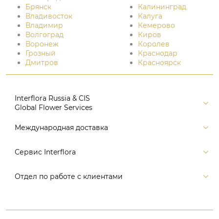
Брянск
Калининград
Владивосток
Калуга
Владимир
Кемерово
Волгоград
Киров
Воронеж
Королев
Грозный
Краснодар
Дмитров
Красноярск
Interflora Russia & CIS
Global Flower Services
Версия для печати
Международная доставка
Контакты
Россия
Сервис Interflora
Поиск
Балтия и страны СНГ
Карта портала
Заказ и оплата
Отдел по работе с клиентами
Европа
Помощь
Доставка
Америка
Связаться с нами, заказать звонок
Цветы и подарки
Австралия и Океания
+7 (495) 175-77-05