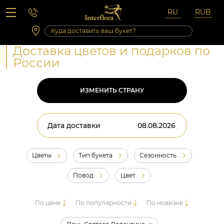
Вопросы-ответы
Сб 10:00 ‐ 14:00
Выходные и праздничные дни
Доставка цветов и подарков по
России
ИЗМЕНИТЬ СТРАНУ
Дата доставки
Цветы
Тип букета
Сезонность
Повод
Цвет
По цене
По популярности
По новизне