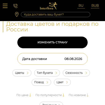
Вопросы-ответы
Сб 10:00 ‐ 14:00
Выходные и праздничные дни
Доставка цветов и подарков по
России
ИЗМЕНИТЬ СТРАНУ
Дата доставки
Цветы
Тип букета
Сезонность
Повод
Цвет
По цене
По популярности
По новизне