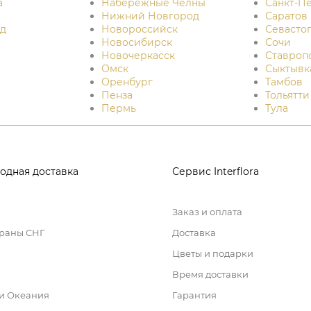
а
Набережные Челны
Санкт-П
Нижний Новгород
Саратов
д
Новороссийск
Севасто
Новосибирск
Сочи
Новочеркасск
Ставроп
Омск
Сыктывк
Оренбург
Тамбов
Пенза
Тольятти
Пермь
Тула
одная доставка
Сервис Interflora
Заказ и оплата
траны СНГ
Доставка
Цветы и подарки
Время доставки
 и Океания
Гарантия