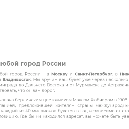
 любой город России
любой город России – в
Москву
и
Санкт-Петербург
, в
Ниж
и
Владивосток
. Мы вручим ваш букет уже через несколько
града до Дальнего Востока и от Мурманска до Астрахани
вовать, что он вам дорог.
снована берлинским цветочником Максом Хюбнером в 1908 го
мпанией, предложившей жителям страны международные
 каждый из 40 миллионов букетов в год независимо от с
озицию. Где бы ни находился адресат, вы можете быть у