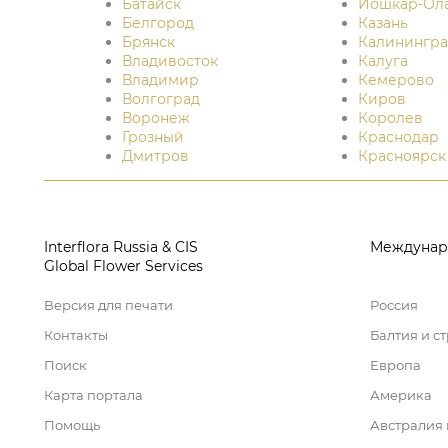
Батайск
Йошкар-Ол
Белгород
Казань
Брянск
Калинингра
Владивосток
Калуга
Владимир
Кемерово
Волгоград
Киров
Воронеж
Королев
Грозный
Краснодар
Дмитров
Красноярск
Interflora Russia & CIS
Междунар
Global Flower Services
Версия для печати
Россия
Контакты
Балтия и с
Поиск
Европа
Карта портала
Америка
Помощь
Австралия