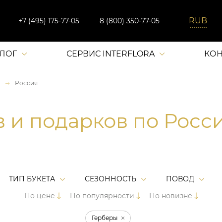
+7 (495) 175-77-05
8 (800) 350-77-05
АЛОГ
СЕРВИС INTERFLORA
КОН
Россия
в и подарков по Росс
ТИП БУКЕТА
СЕЗОННОСТЬ
ПОВОД
По цене
По популярности
По новизне
Герберы