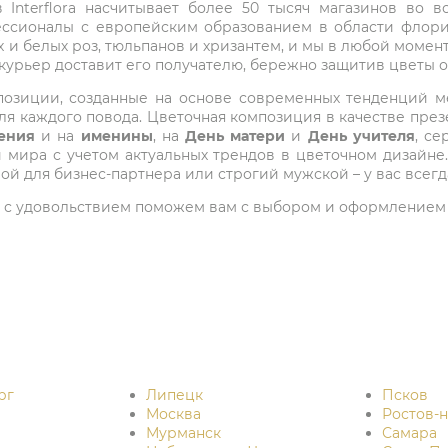
Interflora насчитывает более 50 тысяч магазинов во вс
ессионалы с европейским образованием в области флори
 и белых роз, тюльпанов и хризантем, и мы в любой момен
 курьер доставит его получателю, бережно защитив цветы 
композиции, созданные на основе современных тенденций
я каждого повода. Цветочная композиция в качестве през
ения
и на
именины
, на
День матери
и
День учителя
, с
ира с учетом актуальных трендов в цветочном дизайне.
ой для бизнес-партнера или строгий мужской – у вас всег
 мы с удовольствием поможем вам с выбором и оформлением 
рг
Липецк
Псков
Москва
Ростов-
Мурманск
Самара