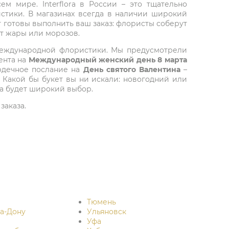
ем мире. Interflora в России – это тщательно
стики. В магазинах всегда в наличии широкий
т готовы выполнить ваш заказ: флористы соберут
от жары или морозов.
 международной флористики. Мы предусмотрели
ента на
Международный женский день 8 марта
ердечное послание на
День святого Валентина
–
 Какой бы букет вы ни искали: новогодний или
да будет широкий выбор.
заказа.
Тюмень
на-Дону
Ульяновск
Уфа