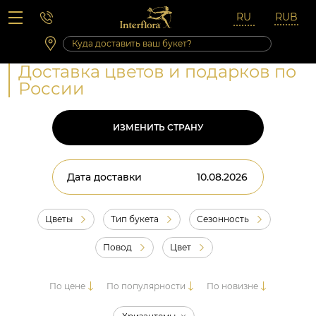
Вопросы-ответы
Сб 10:00 ‐ 14:00
Выходные и праздничные дни
Доставка цветов и подарков по
России
ИЗМЕНИТЬ СТРАНУ
Дата доставки
Цветы
Тип букета
Сезонность
Повод
Цвет
По цене
По популярности
По новизне