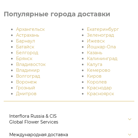
Популярные города доставки
Архангельск
Екатеринбург
Астрахань
Зеленоград
Барнаул
Ижевск
Батайск
Йошкар-Ола
Белгород
Казань
Брянск
Калининград
Владивосток
Калуга
Владимир
Кемерово
Волгоград
Киров
Воронеж
Королев
Грозный
Краснодар
Дмитров
Красноярск
Interflora Russia & CIS
Global Flower Services
Версия для печати
Международная доставка