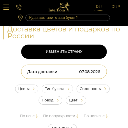
Вопросы-ответы
Сб 10:00 ‐ 14:00
Выходные и праздничные дни
Доставка цветов и подарков по
России
ИЗМЕНИТЬ СТРАНУ
Дата доставки
Цветы
Тип букета
Сезонность
Повод
Цвет
По цене
По популярности
По новизне