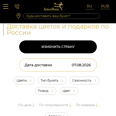
Вопросы-ответы
Сб 10:00 ‐ 14:00
Выходные и праздничные дни
Доставка цветов и подарков по
России
ИЗМЕНИТЬ СТРАНУ
Дата доставки
Цветы
Тип букета
Сезонность
Повод
Цвет
По цене
По популярности
По новизне