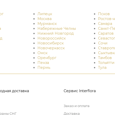
рг
Липецк
Псков
Москва
Ростов-
Мурманск
Самара
а
Набережные Челны
Санкт-П
Нижний Новгород
Саратов
д
Новороссийск
Севасто
Новосибирск
Сочи
Новочеркасск
Ставроп
Омск
Сыктывк
Оренбург
Тамбов
Пенза
Тольятти
Пермь
Тула
одная доставка
Сервис Interflora
Заказ и оплата
траны СНГ
Доставка