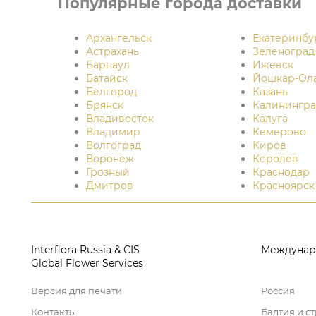
Популярные города доставки
Архангельск
Екатеринбу
Астрахань
Зеленоград
Барнаул
Ижевск
Батайск
Йошкар-Ол
Белгород
Казань
Брянск
Калинингра
Владивосток
Калуга
Владимир
Кемерово
Волгоград
Киров
Воронеж
Королев
Грозный
Краснодар
Дмитров
Красноярск
Interflora Russia & CIS
Междунар
Global Flower Services
Версия для печати
Россия
Контакты
Балтия и с