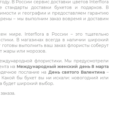
ду. В России сервис доставки цветов Interflora
 стандарты доставки букетов и подарков. В
тоимости и географии и предоставляем гарантию
верены – мы выполним заказ вовремя и доставим
ем мире. Interflora в России – это тщательно
стики. В магазинах всегда в наличии широкий
т готовы выполнить ваш заказ: флористы соберут
от жары или морозов.
 международной флористики. Мы предусмотрели
ента на
Международный женский день 8 марта
ердечное послание на
День святого Валентина
–
 Какой бы букет вы ни искали: новогодний или
да будет широкий выбор.
заказа.