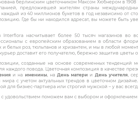
снована берлинским цветочником Максом Хюбнером в 1908 го
мпанией, предложившей жителям страны международные
 каждый из 40 миллионов букетов в год независимо от с
озицию. Где бы ни находился адресат, вы можете быть у
Interflora насчитывает более 50 тысяч магазинов во вс
ессионалы с европейским образованием в области флори
 и белых роз, тюльпанов и хризантем, и мы в любой момен
 курьер доставит его получателю, бережно защитив цветы 
композиции, созданные на основе современных тенденций
я каждого повода. Цветочная композиция в качестве през
ения
и на
именины
, на
День матери
и
День учителя
, с
ира с учетом актуальных трендов в цветочном дизайне.
ой для бизнес-партнера или строгий мужской – у вас всег
 мы с удовольствием поможем вам с выбором и оформлением 