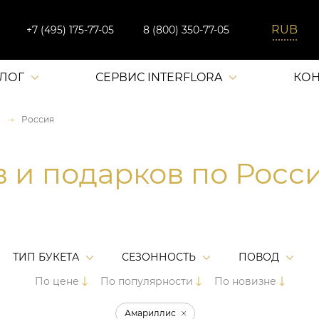
+7 (495) 175-77-05
8 (800) 350-77-05
АЛОГ
СЕРВИС INTERFLORA
КОН
Россия
в и подарков по Росс
ТИП БУКЕТА
СЕЗОННОСТЬ
ПОВОД
По цене
По популярности
По новизне
Амариллис