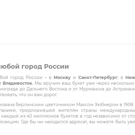
 любой город России
любой город России – в
Москву
и
Санкт-Петербург
, в
Ниж
и
Владивосток
. Мы вручим ваш букет уже через несколько
града до Дальнего Востока и от Мурманска до Астрахани
вовать, что он вам дорог.
снована берлинским цветочником Максом Хюбнером в 1908 го
мпанией, предложившей жителям страны международные
 каждый из 40 миллионов букетов в год независимо от с
озицию. Где бы ни находился адресат, вы можете быть у