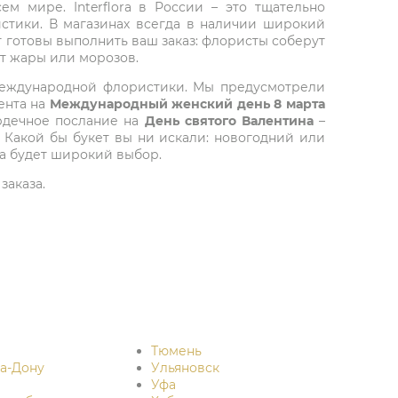
ем мире. Interflora в России – это тщательно
стики. В магазинах всегда в наличии широкий
т готовы выполнить ваш заказ: флористы соберут
от жары или морозов.
 международной флористики. Мы предусмотрели
ента на
Международный женский день 8 марта
ердечное послание на
День святого Валентина
–
 Какой бы букет вы ни искали: новогодний или
да будет широкий выбор.
заказа.
Тюмень
на-Дону
Ульяновск
Уфа