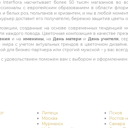
Interflora насчитывает более 50 тысяч магазинов во вс
ессионалы с европейским образованием в области флори
 и белых роз, тюльпанов и хризантем, и мы в любой момен
 курьер доставит его получателю, бережно защитив цветы 
композиции, созданные на основе современных тенденций
я каждого повода. Цветочная композиция в качестве през
ения
и на
именины
, на
День матери
и
День учителя
, с
ира с учетом актуальных трендов в цветочном дизайне.
ой для бизнес-партнера или строгий мужской – у вас всег
 мы с удовольствием поможем вам с выбором и оформлением 
рг
Липецк
Псков
Москва
Ростов-
Мурманск
Самара