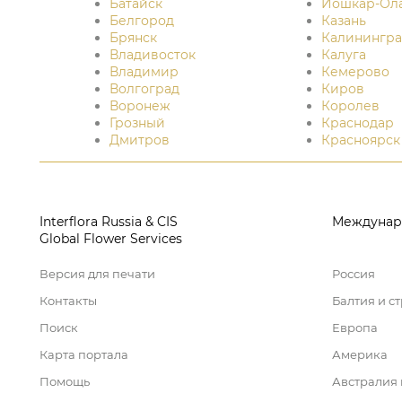
Батайск
Йошкар-Ол
Белгород
Казань
Брянск
Калинингра
Владивосток
Калуга
Владимир
Кемерово
Волгоград
Киров
Воронеж
Королев
Грозный
Краснодар
Дмитров
Красноярск
Interflora Russia & CIS
Междунар
Global Flower Services
Версия для печати
Россия
Контакты
Балтия и с
Поиск
Европа
Карта портала
Америка
Помощь
Австралия