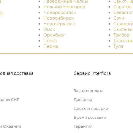
а
Набережные Челны
Санкт-П
Нижний Новгород
Саратов
д
Новороссийск
Севасто
Новосибирск
Сочи
Новочеркасск
Ставроп
Омск
Сыктывк
Оренбург
Тамбов
Пенза
Тольятти
Пермь
Тула
одная доставка
Сервис Interflora
Заказ и оплата
траны СНГ
Доставка
Цветы и подарки
Время доставки
 и Океания
Гарантия