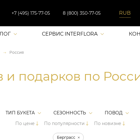
+7 (495) 175-77-05
8 (800) 350-77-05
АЛОГ
СЕРВИС INTERFLORA
КОН
Россия
в и подарков по Росс
ТИП БУКЕТА
СЕЗОННОСТЬ
ПОВОД
По цене
По популярности
По новизне
Берграсс