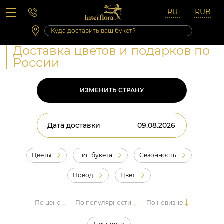
Вопросы-ответы
Сб 10:00 ‐ 14:00
Выходные и праздничные дни
Доставка цветов и подарков по
России
ИЗМЕНИТЬ СТРАНУ
Дата доставки
Цветы
Тип букета
Сезонность
Повод
Цвет
По цене
По популярности
По новизне