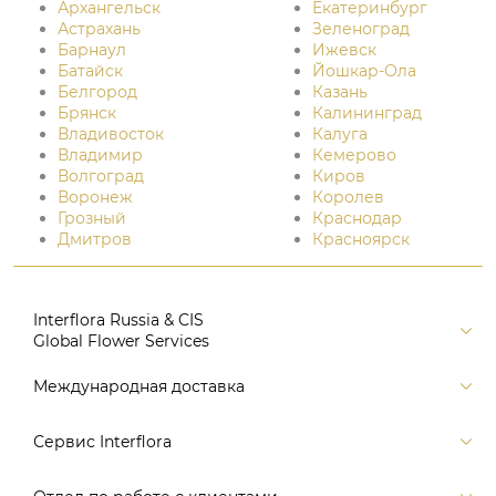
Архангельск
Екатеринбург
Астрахань
Зеленоград
Барнаул
Ижевск
Батайск
Йошкар-Ола
Белгород
Казань
Брянск
Калининград
Владивосток
Калуга
Владимир
Кемерово
Волгоград
Киров
Воронеж
Королев
Грозный
Краснодар
Дмитров
Красноярск
Interflora Russia & CIS
Global Flower Services
Версия для печати
Международная доставка
Контакты
Россия
Сервис Interflora
Поиск
Балтия и страны СНГ
Карта портала
Заказ и оплата