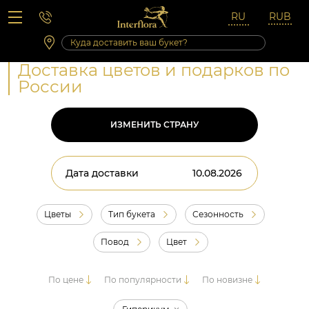
Вопросы-ответы
Сб 10:00 ‐ 14:00
Выходные и праздничные дни
Доставка цветов и подарков по
России
ИЗМЕНИТЬ СТРАНУ
Дата доставки
Цветы
Тип букета
Сезонность
Повод
Цвет
По цене
По популярности
По новизне