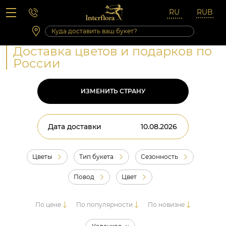
Вопросы-ответы
Сб 10:00 ‐ 14:00
Выходные и праздничные дни
Доставка цветов и подарков по
России
ИЗМЕНИТЬ СТРАНУ
Дата доставки
Цветы
Тип букета
Сезонность
Повод
Цвет
По цене
По популярности
По новизне