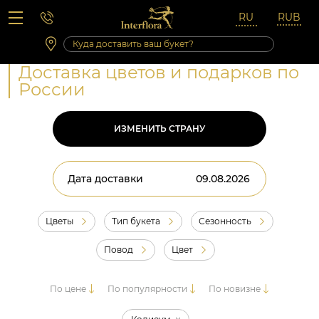
Вопросы-ответы
Сб 10:00 ‐ 14:00
Выходные и праздничные дни
Доставка цветов и подарков по
России
ИЗМЕНИТЬ СТРАНУ
Дата доставки
Цветы
Тип букета
Сезонность
Повод
Цвет
По цене
По популярности
По новизне