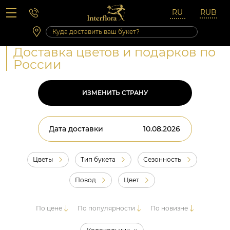
Вопросы-ответы
Сб 10:00 ‐ 14:00
Выходные и праздничные дни
Доставка цветов и подарков по
России
ИЗМЕНИТЬ СТРАНУ
Дата доставки
Цветы
Тип букета
Сезонность
Повод
Цвет
По цене
По популярности
По новизне