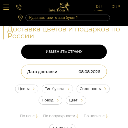
Вопросы-ответы
Сб 10:00 ‐ 14:00
Выходные и праздничные дни
Доставка цветов и подарков по
России
ИЗМЕНИТЬ СТРАНУ
Дата доставки
Цветы
Тип букета
Сезонность
Повод
Цвет
По цене
По популярности
По новизне