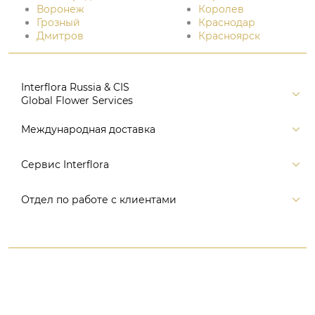
Воронеж
Королев
Грозный
Краснодар
Дмитров
Красноярск
Interflora Russia & CIS
Global Flower Services
Версия для печати
Международная доставка
Контакты
Россия
Сервис Interflora
Поиск
Балтия и страны СНГ
Карта портала
Заказ и оплата
Отдел по работе с клиентами
Европа
Помощь
Доставка
Америка
Связаться с нами, заказать звонок
Цветы и подарки
Австралия и Океания
+7 (495) 175-77-05
Время доставки
Азия
8 (800) 350-77-05
Гарантия
Африка
WhatsApp +7 (495) 175-77-05
Отмена, изменение заказа
Все страны