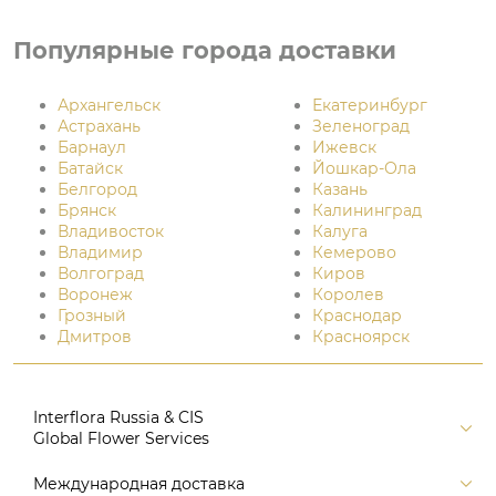
Популярные города доставки
Архангельск
Екатеринбург
Астрахань
Зеленоград
Барнаул
Ижевск
Батайск
Йошкар-Ола
Белгород
Казань
Брянск
Калининград
Владивосток
Калуга
Владимир
Кемерово
Волгоград
Киров
Воронеж
Королев
Грозный
Краснодар
Дмитров
Красноярск
Interflora Russia & CIS
Global Flower Services
Версия для печати
Международная доставка