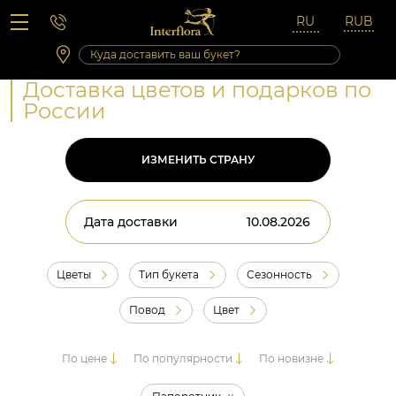
Вопросы-ответы
Сб 10:00 ‐ 14:00
Выходные и праздничные дни
Доставка цветов и подарков по
России
ИЗМЕНИТЬ СТРАНУ
Дата доставки
Цветы
Тип букета
Сезонность
Повод
Цвет
По цене
По популярности
По новизне