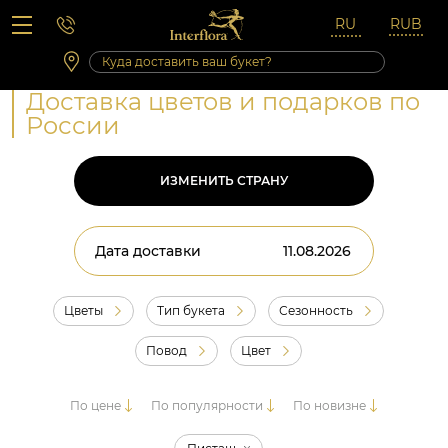
Вопросы-ответы
Сб 10:00 ‐ 14:00
Выходные и праздничные дни
Доставка цветов и подарков по
России
ИЗМЕНИТЬ СТРАНУ
Дата доставки
Цветы
Тип букета
Сезонность
Повод
Цвет
По цене
По популярности
По новизне