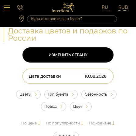
Вопросы-ответы
Сб 10:00 ‐ 14:00
Выходные и праздничные дни
Доставка цветов и подарков по
России
ИЗМЕНИТЬ СТРАНУ
Дата доставки
Цветы
Тип букета
Сезонность
Повод
Цвет
По цене
По популярности
По новизне