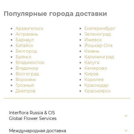
Популярные города доставки
Архангельск
Екатеринбург
Астрахань
Зеленоград
Барнаул
Ижевск
Батайск
Йошкар-Ола
Белгород
Казань
Брянск
Калининград
Владивосток
Калуга
Владимир
Кемерово
Волгоград
Киров
Воронеж
Королев
Грозный
Краснодар
Дмитров
Красноярск
Interflora Russia & CIS
Global Flower Services
Версия для печати
Международная доставка