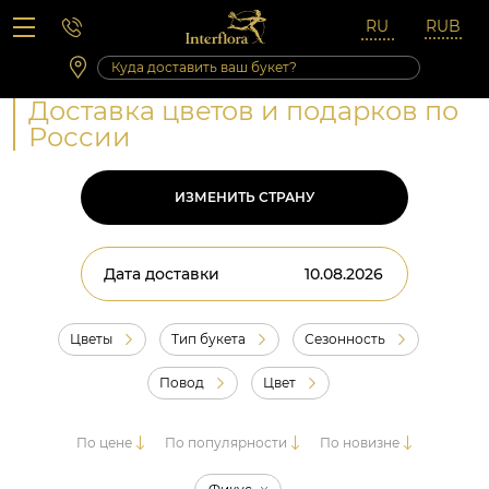
Вопросы-ответы
Сб 10:00 ‐ 14:00
Выходные и праздничные дни
Доставка цветов и подарков по
России
ИЗМЕНИТЬ СТРАНУ
Дата доставки
Цветы
Тип букета
Сезонность
Повод
Цвет
По цене
По популярности
По новизне