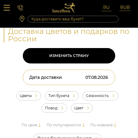
Вопросы-ответы
Сб 10:00 ‐ 14:00
Выходные и праздничные дни
Доставка цветов и подарков по
России
ИЗМЕНИТЬ СТРАНУ
Дата доставки
Цветы
Тип букета
Сезонность
Повод
Цвет
По цене
По популярности
По новизне