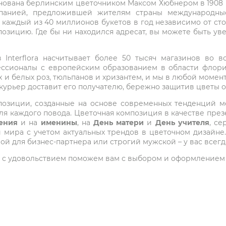
снована берлинским цветочником Максом Хюбнером в 1908 го
мпанией, предложившей жителям страны международные
 каждый из 40 миллионов букетов в год независимо от с
озицию. Где бы ни находился адресат, вы можете быть у
Interflora насчитывает более 50 тысяч магазинов во вс
ессионалы с европейским образованием в области флори
 и белых роз, тюльпанов и хризантем, и мы в любой момен
 курьер доставит его получателю, бережно защитив цветы 
композиции, созданные на основе современных тенденций
я каждого повода. Цветочная композиция в качестве през
ения
и на
именины
, на
День матери
и
День учителя
, с
ира с учетом актуальных трендов в цветочном дизайне.
ой для бизнес-партнера или строгий мужской – у вас всег
 мы с удовольствием поможем вам с выбором и оформлением 