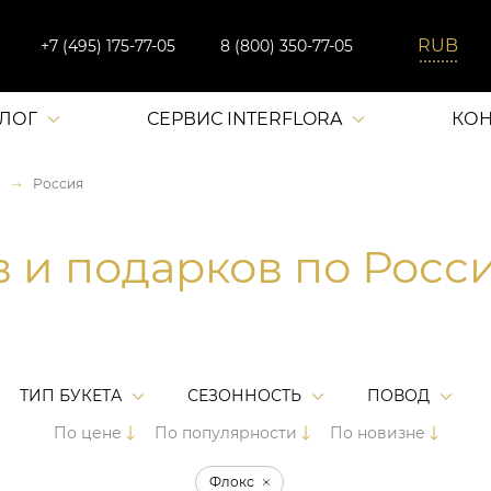
+7 (495) 175-77-05
8 (800) 350-77-05
АЛОГ
СЕРВИС INTERFLORA
КОН
Россия
в и подарков по Росс
ТИП БУКЕТА
СЕЗОННОСТЬ
ПОВОД
По цене
По популярности
По новизне
Флокс