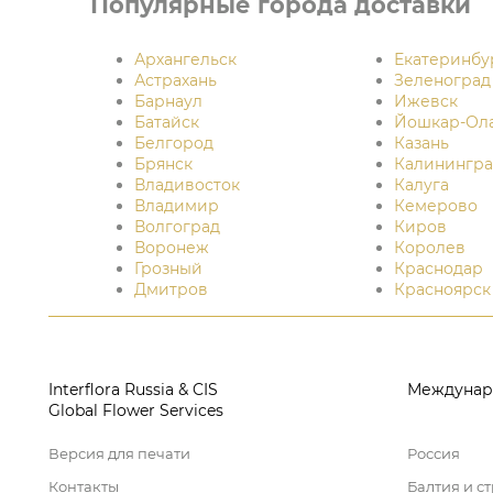
Популярные города доставки
Архангельск
Екатеринбу
Астрахань
Зеленоград
Барнаул
Ижевск
Батайск
Йошкар-Ол
Белгород
Казань
Брянск
Калинингра
Владивосток
Калуга
Владимир
Кемерово
Волгоград
Киров
Воронеж
Королев
Грозный
Краснодар
Дмитров
Красноярск
Interflora Russia & CIS
Междунар
Global Flower Services
Версия для печати
Россия
Контакты
Балтия и с