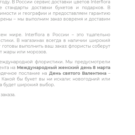
ду. В России сервис доставки цветов Interflora
 стандарты доставки букетов и подарков. В
тоимости и географии и предоставляем гарантию
верены – мы выполним заказ вовремя и доставим
ем мире. Interflora в России – это тщательно
стики. В магазинах всегда в наличии широкий
т готовы выполнить ваш заказ: флористы соберут
от жары или морозов.
 международной флористики. Мы предусмотрели
ента на
Международный женский день 8 марта
ердечное послание на
День святого Валентина
–
 Какой бы букет вы ни искали: новогодний или
да будет широкий выбор.
заказа.