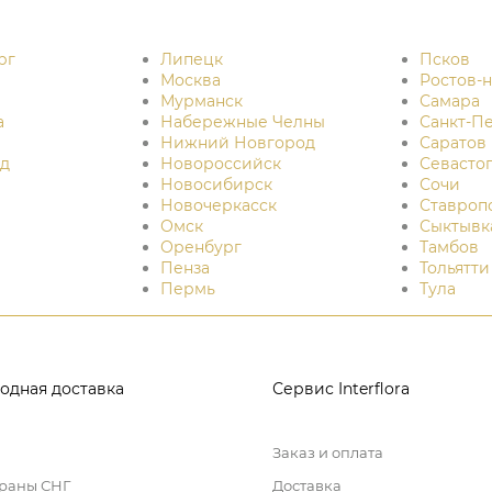
рг
Липецк
Псков
Москва
Ростов-
Мурманск
Самара
а
Набережные Челны
Санкт-П
Нижний Новгород
Саратов
д
Новороссийск
Севасто
Новосибирск
Сочи
Новочеркасск
Ставроп
Омск
Сыктывк
Оренбург
Тамбов
Пенза
Тольятти
Пермь
Тула
одная доставка
Сервис Interflora
Заказ и оплата
траны СНГ
Доставка