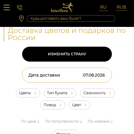
Вопросы-ответы
Сб 10:00 ‐ 14:00
Выходные и праздничные дни
Доставка цветов и подарков по
России
ИЗМЕНИТЬ СТРАНУ
Дата доставки
Цветы
Тип букета
Сезонность
Повод
Цвет
По цене
По популярности
По новизне