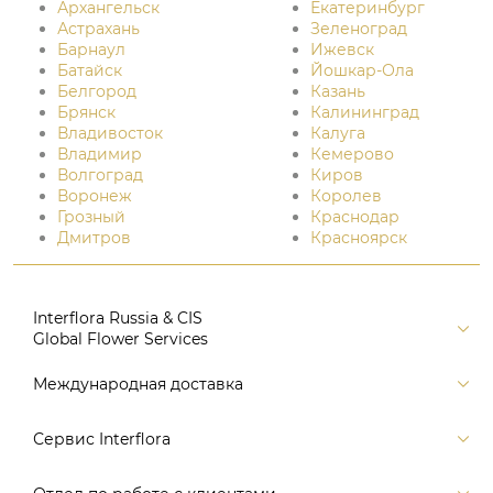
Архангельск
Екатеринбург
Астрахань
Зеленоград
Барнаул
Ижевск
Батайск
Йошкар-Ола
Белгород
Казань
Брянск
Калининград
Владивосток
Калуга
Владимир
Кемерово
Волгоград
Киров
Воронеж
Королев
Грозный
Краснодар
Дмитров
Красноярск
Interflora Russia & CIS
Global Flower Services
Версия для печати
Международная доставка
Контакты
Россия
Сервис Interflora
Поиск
Балтия и страны СНГ
Карта портала
Заказ и оплата