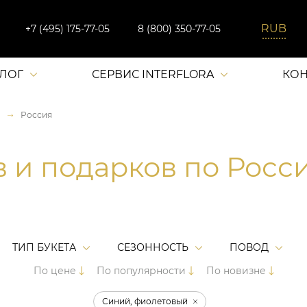
+7 (495) 175-77-05
8 (800) 350-77-05
АЛОГ
СЕРВИС INTERFLORA
КОН
Россия
в и подарков по Росс
ТИП БУКЕТА
СЕЗОННОСТЬ
ПОВОД
По цене
По популярности
По новизне
Синий, фиолетовый