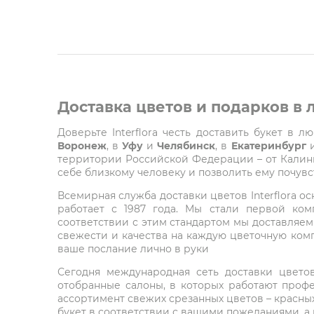
Доставка цветов и подарков в
Доверьте Interflora честь доставить букет в 
Воронеж
, в
Уфу
и
Челябинск
, в
Екатеринбург
территории Российской Федерации – от Калинин
себе близкому человеку и позволить ему почувст
Всемирная служба доставки цветов Interflora о
работает с 1987 года. Мы стали первой ко
соответствии с этим стандартом мы доставляем
свежести и качества на каждую цветочную комп
ваше послание лично в руки
Сегодня международная сеть доставки цветов 
отобранные салоны, в которых работают проф
ассортимент свежих срезанных цветов – красных
букет в соответствии с вашими пожеланиями, а