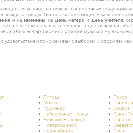
композиции, созданные на основе современных тенденций
я каждого повода. Цветочная композиция в качестве през
ения
и на
именины
, на
День матери
и
День учителя
, с
ира с учетом актуальных трендов в цветочном дизайне.
ой для бизнес-партнера или строгий мужской – у вас всег
 мы с удовольствием поможем вам с выбором и оформлением 
рг
Липецк
Псков
Москва
Ростов-
Мурманск
Самара
а
Набережные Челны
Санкт-П
Нижний Новгород
Саратов
д
Новороссийск
Севасто
Новосибирск
Сочи