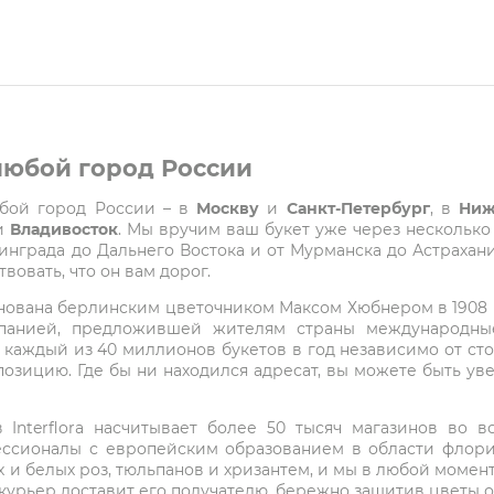
 любой город России
любой город России – в
Москву
и
Санкт-Петербург
, в
Ниж
и
Владивосток
. Мы вручим ваш букет уже через несколько
града до Дальнего Востока и от Мурманска до Астрахани
вовать, что он вам дорог.
снована берлинским цветочником Максом Хюбнером в 1908 го
мпанией, предложившей жителям страны международные
 каждый из 40 миллионов букетов в год независимо от с
озицию. Где бы ни находился адресат, вы можете быть у
Interflora насчитывает более 50 тысяч магазинов во вс
ессионалы с европейским образованием в области флори
 и белых роз, тюльпанов и хризантем, и мы в любой момен
 курьер доставит его получателю, бережно защитив цветы 