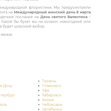
 международной флористики. Мы предусмотрели
ента на
Международный женский день 8 марта
ердечное послание на
День святого Валентина
–
 Какой бы букет вы ни искали: новогодний или
да будет широкий выбор.
заказа.
Тюмень
на-Дону
Ульяновск
Уфа
етербург
Хабаровск
Химки
поль
Чебоксары
Челябинск