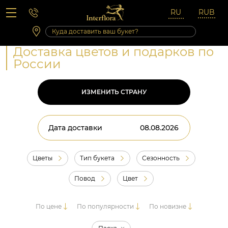
Вопросы-ответы
Сб 10:00 ‐ 14:00
Выходные и праздничные дни
Доставка цветов и подарков по
России
ИЗМЕНИТЬ СТРАНУ
Дата доставки
Цветы
Тип букета
Сезонность
Повод
Цвет
По цене
По популярности
По новизне