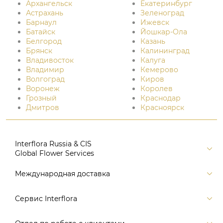
Архангельск
Екатеринбург
Астрахань
Зеленоград
Барнаул
Ижевск
Батайск
Йошкар-Ола
Белгород
Казань
Брянск
Калининград
Владивосток
Калуга
Владимир
Кемерово
Волгоград
Киров
Воронеж
Королев
Грозный
Краснодар
Дмитров
Красноярск
Interflora Russia & CIS
Global Flower Services
Версия для печати
Международная доставка
Контакты
Россия
Сервис Interflora
Поиск
Балтия и страны СНГ
Карта портала
Заказ и оплата