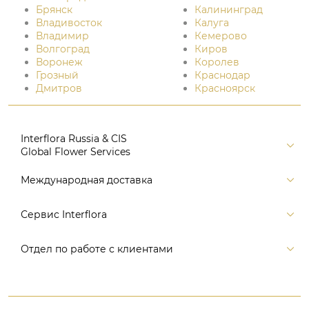
Брянск
Калининград
Владивосток
Калуга
Владимир
Кемерово
Волгоград
Киров
Воронеж
Королев
Грозный
Краснодар
Дмитров
Красноярск
Interflora Russia & CIS
Global Flower Services
Версия для печати
Международная доставка
Контакты
Россия
Сервис Interflora
Поиск
Балтия и страны СНГ
Карта портала
Заказ и оплата
Отдел по работе с клиентами
Европа
Помощь
Доставка
Америка
Связаться с нами, заказать звонок
Цветы и подарки
Австралия и Океания
+7 (495) 175-77-05