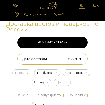
Вопросы-ответы
Сб 10:00 ‐ 14:00
Выходные и праздничные дни
Доставка цветов и подарков по
России
ИЗМЕНИТЬ СТРАНУ
Дата доставки
Цветы
Тип букета
Сезонность
Повод
Цвет
По цене
По популярности
По новизне