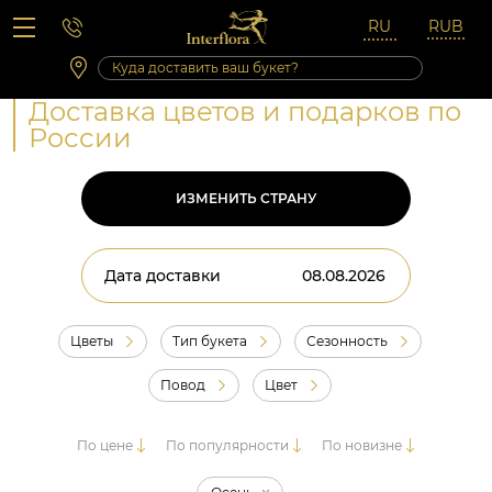
Вопросы-ответы
Сб 10:00 ‐ 14:00
Выходные и праздничные дни
Доставка цветов и подарков по
России
ИЗМЕНИТЬ СТРАНУ
Дата доставки
Цветы
Тип букета
Сезонность
Повод
Цвет
По цене
По популярности
По новизне