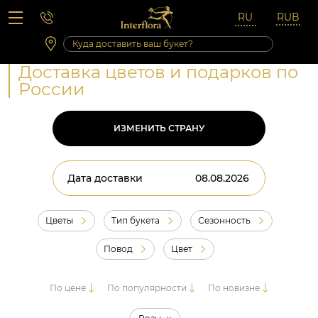
Вопросы-ответы
Сб 10:00 ‐ 14:00
Выходные и праздничные дни
Доставка цветов и подарков по
России
ИЗМЕНИТЬ СТРАНУ
Дата доставки
Цветы
Тип букета
Сезонность
Повод
Цвет
По цене
По популярности
По новизне