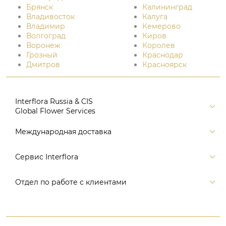
Брянск
Калининград
Владивосток
Калуга
Владимир
Кемерово
Волгоград
Киров
Воронеж
Королев
Грозный
Краснодар
Дмитров
Красноярск
Interflora Russia & CIS
Global Flower Services
Версия для печати
Международная доставка
Контакты
Россия
Сервис Interflora
Поиск
Балтия и страны СНГ
Карта портала
Заказ и оплата
Отдел по работе с клиентами
Европа
Помощь
Доставка
Америка
Связаться с нами, заказать звонок
Цветы и подарки
Австралия и Океания
+7 (495) 175-77-05