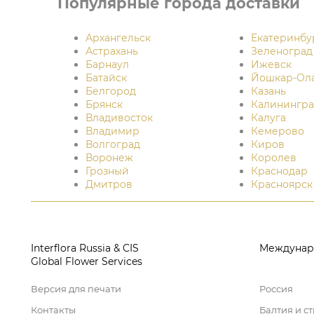
Популярные города доставки
Архангельск
Екатеринбу
Астрахань
Зеленоград
Барнаул
Ижевск
Батайск
Йошкар-Ол
Белгород
Казань
Брянск
Калинингра
Владивосток
Калуга
Владимир
Кемерово
Волгоград
Киров
Воронеж
Королев
Грозный
Краснодар
Дмитров
Красноярск
Interflora Russia & CIS
Междунар
Global Flower Services
Версия для печати
Россия
Контакты
Балтия и с