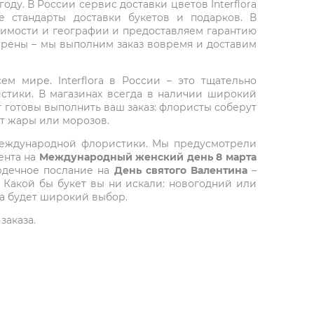
ду. В России сервис доставки цветов Interflora
 стандарты доставки букетов и подарков. В
тоимости и географии и предоставляем гарантию
верены – мы выполним заказ вовремя и доставим
ем мире. Interflora в России – это тщательно
стики. В магазинах всегда в наличии широкий
т готовы выполнить ваш заказ: флористы соберут
от жары или морозов.
 международной флористики. Мы предусмотрели
ента на
Международный женский день 8 марта
ердечное послание на
День святого Валентина
–
 Какой бы букет вы ни искали: новогодний или
да будет широкий выбор.
заказа.