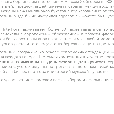
снована берлинским цветочником Максом Хюбнером в 1908 го
мпанией, предложившей жителям страны международные
 каждый из 40 миллионов букетов в год независимо от с
озицию. Где бы ни находился адресат, вы можете быть у
Interflora насчитывает более 50 тысяч магазинов во вс
ессионалы с европейским образованием в области флори
 и белых роз, тюльпанов и хризантем, и мы в любой момен
 курьер доставит его получателю, бережно защитив цветы 
композиции, созданные на основе современных тенденций
я каждого повода. Цветочная композиция в качестве през
ения
и на
именины
, на
День матери
и
День учителя
, с
ира с учетом актуальных трендов в цветочном дизайне.
ой для бизнес-партнера или строгий мужской – у вас всег
 мы с удовольствием поможем вам с выбором и оформлением 