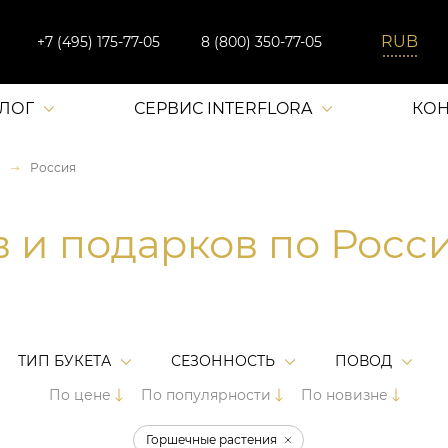
+7 (495) 175-77-05
8 (800) 350-77-05
АЛОГ
СЕРВИС INTERFLORA
КОН
Россия
в и подарков по Росс
ТИП БУКЕТА
СЕЗОННОСТЬ
ПОВОД
По цене
По популярности
По новизне
Горшечные растения