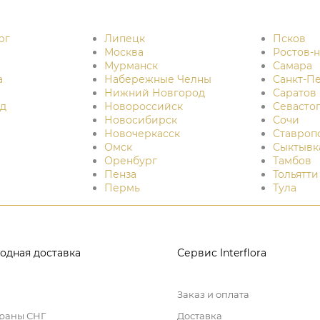
рг
Липецк
Псков
Москва
Ростов-
Мурманск
Самара
а
Набережные Челны
Санкт-П
Нижний Новгород
Саратов
д
Новороссийск
Севасто
Новосибирск
Сочи
Новочеркасск
Ставроп
Омск
Сыктывк
Оренбург
Тамбов
Пенза
Тольятти
Пермь
Тула
одная доставка
Сервис Interflora
Заказ и оплата
траны СНГ
Доставка