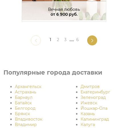
Вечная любовь
от
6 900 руб.
1
2
3
....
6
Популярные города доставки
Архангельск
Дмитров
Астрахань
Екатеринбург
Барнаул
Зеленоград
Батайск
Ижевск
Белгород
Йошкар-Ола
Брянск
Казань
Владивосток
Калининград
Владимир
Калуга